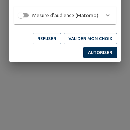
--
Mesure d'audience (Matomo)
Informations complémentaires:
Téléphone : 03 89 75 50 35
REFUSER
VALIDER MON CHOIX
Publié par Office de Tourisme Thann-Cernay
AUTORISER