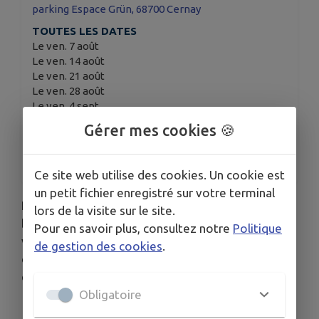
parking Espace Grün, 68700 Cernay
TOUTES LES DATES
Le ven. 7 août
Le ven. 14 août
Le ven. 21 août
Le ven. 28 août
Le ven. 4 sept.
Voir plus (16 de plus)
Gérer mes cookies 🍪
HORAIRES
A partir de 8h
Ce site web utilise des cookies. Un cookie est
un petit fichier enregistré sur votre terminal
Les vendredis matins les commerçants primeurs,
lors de la visite sur le site.
bouchers, fleuristes, artisans... se donnent rendez-
Pour en savoir plus, consultez notre
Politique
vous à Cernay ! Un incontournable pour tous ceux
de gestion des cookies
.
qui aiment les bons produits de saison, du terroir
et l'ambiance conviviale.
Obligatoire