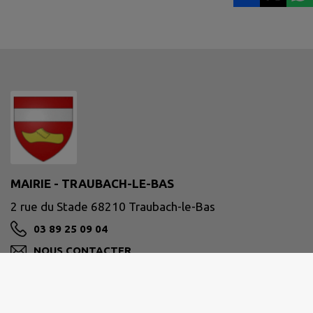
MAIRIE - TRAUBACH-LE-BAS
2 rue du Stade 68210 Traubach-le-Bas
03 89 25 09 04
NOUS CONTACTER
M'Y RENDRE
www.traubach-le-bas.fr