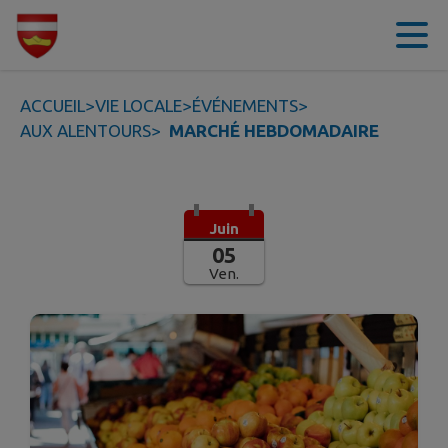
Contenu
Menu
Recherche
Pied de page
ACCUEIL
>
VIE LOCALE
>
ÉVÉNEMENTS
>
AUX ALENTOURS
>
MARCHÉ HEBDOMADAIRE
Juin
05
Ven.