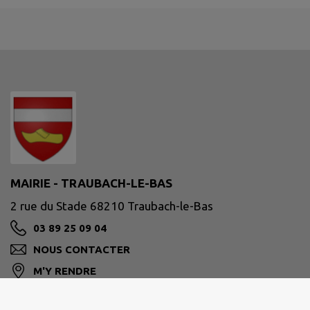
MAIRIE - TRAUBACH-LE-BAS
2 rue du Stade 68210 Traubach-le-Bas
03 89 25 09 04
NOUS CONTACTER
M'Y RENDRE
www.traubach-le-bas.fr