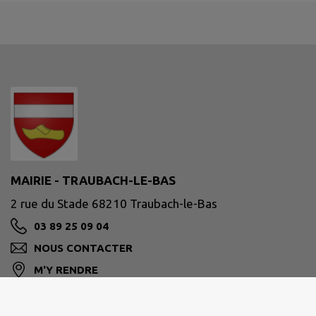
MAIRIE - TRAUBACH-LE-BAS
2 rue du Stade 68210 Traubach-le-Bas
03 89 25 09 04
NOUS CONTACTER
M'Y RENDRE
www.traubach-le-bas.fr