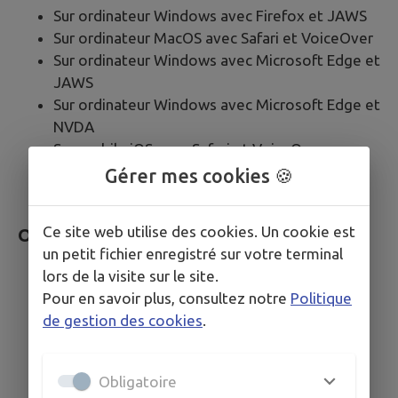
Sur ordinateur Windows avec Firefox et JAWS
Sur ordinateur MacOS avec Safari et VoiceOver
Sur ordinateur Windows avec Microsoft Edge et
JAWS
Sur ordinateur Windows avec Microsoft Edge et
NVDA
Sur mobile iOS avec Safari et VoiceOver
Sur mobile Android avec Google Chrome et
Gérer mes cookies 🍪
Talkback
Ce site web utilise des cookies. Un cookie est
Outils pour évaluer l’accessibilité
un petit fichier enregistré sur votre terminal
lors de la visite sur le site.
Web Developer Toolbar
Pour en savoir plus, consultez notre
Politique
Colour Contrast Analyser
de gestion des cookies
.
HeadingsMap
WCAG Contrast checker
Inspecteur de composants
Obligatoire
Validateur HTML du W3C