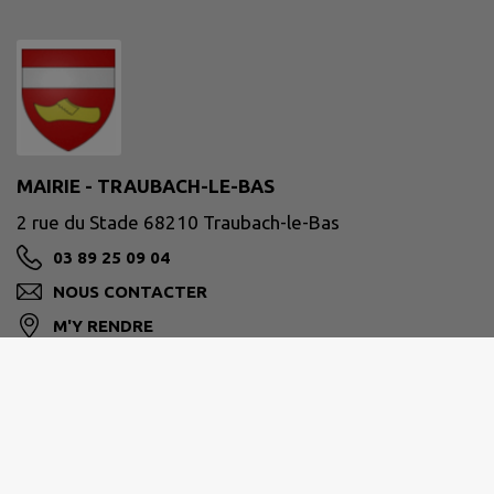
MAIRIE - TRAUBACH-LE-BAS
2 rue du Stade 68210 Traubach-le-Bas
03 89 25 09 04
NOUS CONTACTER
M'Y RENDRE
www.traubach-le-bas.fr