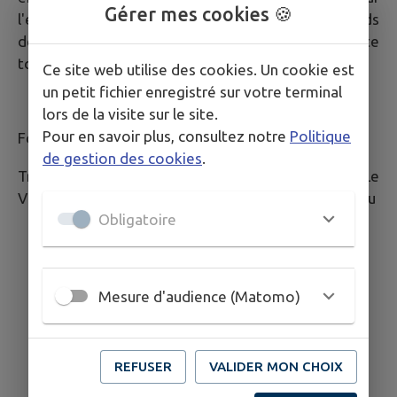
Gérer mes cookies 🍪
l'ensemble des 3 communes. La destruction des nids
de guêpes est réalisée gratuitement mais nécessite
tout de même de contacter au préalable le 18.
Ce site web utilise des cookies. Un cookie est
un petit fichier enregistré sur votre terminal
lors de la visite sur le site.
Pour en savoir plus, consultez notre
Politique
Forces de l'ordre
de gestion des cookies
.
Traubach-le-Bas est situé en zone Gendarmerie. Le
Village dépend de la brigade de Dannemarie situé au
Obligatoire
Mesure d'audience (Matomo)
REFUSER
VALIDER MON CHOIX