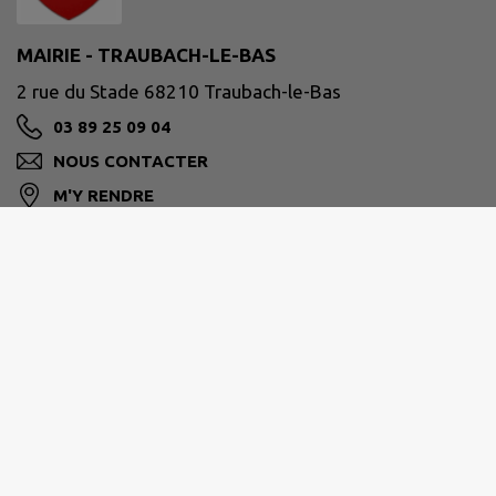
MAIRIE - TRAUBACH-LE-BAS
2 rue du Stade 68210 Traubach-le-Bas
03 89 25 09 04
NOUS CONTACTER
M'Y RENDRE
www.traubach-le-bas.fr
SUD ALSACE LARGUE