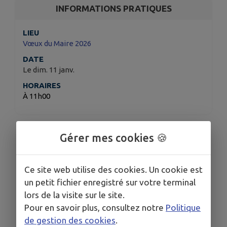
INFORMATIONS PRATIQUES
LIEU
Vœux du Maire 2026
DATE
Le dim. 11 janv.
HORAIRES
À 11h00
Francis Robischung,
Gérer mes cookies 🍪
Maire de Traubach-Le-Bas
Ce site web utilise des cookies. Un cookie est
Et son Conseil Municipal
un petit fichier enregistré sur votre terminal
Ont le plaisir de vous convier à
lors de la visite sur le site.
Pour en savoir plus, consultez notre
Politique
La cérémonie des Vœux
de gestion des cookies
.