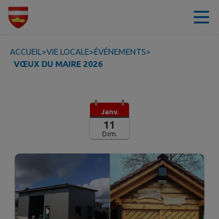
Contenu
Menu
Recherche
Pied de page
ACCUEIL
>
VIE LOCALE
>
ÉVÉNEMENTS
>
VŒUX DU MAIRE 2026
Janv.
11
Dim.