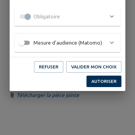
Le dimanche 11 janvier 2026
Obligatoire
à 11h au foyer paroissial de Traubach-Le-Haut
La cérémonie de présentation des vœux sera
suivie d’un verre de l’amitié.
Mesure d'audience (Matomo)
Merci de confirmer votre participation avant le
REFUSER
VALIDER MON CHOIX
02/01/2026 par courriel
mairie@traubach-le-
bas.fr
ou au 03.89.25.09.04.
AUTORISER
Télécharger la pièce jointe