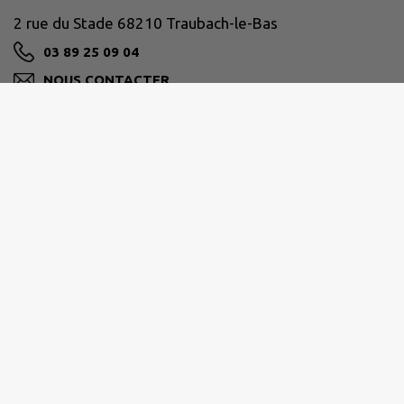
2 rue du Stade 68210 Traubach-le-Bas
03 89 25 09 04
NOUS CONTACTER
M'Y RENDRE
www.traubach-le-bas.fr
SUD ALSACE LARGUE
7 Rue de Bale - 68210 DANNEMARIE
03 89 07 24 24