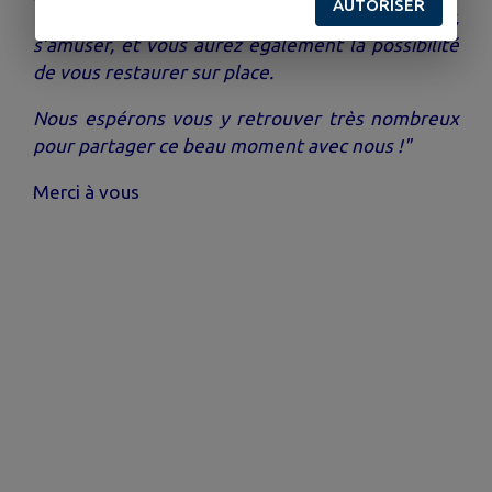
AUTORISER
(APE)
. Les enfants pourront venir jouer,
s’amuser, et vous aurez également la possibilité
de vous restaurer sur place.
Nous espérons vous y retrouver très nombreux
pour partager ce beau moment avec nous !"
Merci à vous