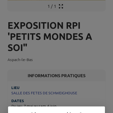
1
/
1
EXPOSITION RPI
'PETITS MONDES A
SOI"
Aspach-le-Bas
INFORMATIONS PRATIQUES
LIEU
SALLE DES FETES DE SCHWEIGHOUSE
DATES
Du jeu. 7 mai au sam. 6 juin