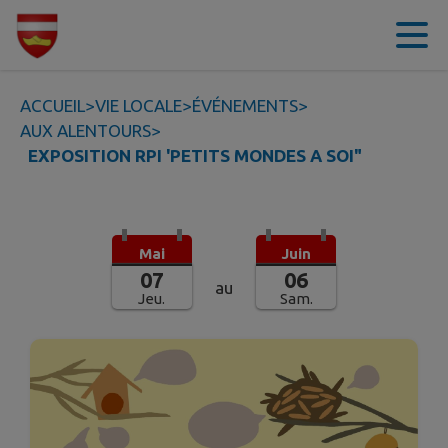
Contenu
Menu
Recherche
Pied de page
ACCUEIL
>
VIE LOCALE
>
ÉVÉNEMENTS
>
AUX ALENTOURS
>
EXPOSITION RPI 'PETITS MONDES A SOI"
Mai
Juin
07
06
au
Jeu.
Sam.