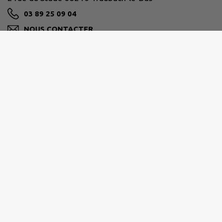
03 89 25 09 04
NOUS CONTACTER
M'Y RENDRE
www.traubach-le-bas.fr
SUD ALSACE LARGUE
7 Rue de Bale - 68210 DANNEMARIE
03 89 07 24 24
info@sudalsace-largue.fr