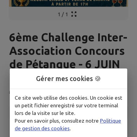
1
/
1
6ème Challenge Inter-
Association Concours
de Pétanque - 6 JUIN
2026
Gérer mes cookies 🍪
Montreux-Vieux
Ce site web utilise des cookies. Un cookie est
un petit fichier enregistré sur votre terminal
INFORMATIONS PRATIQUES
lors de la visite sur le site.
Pour en savoir plus, consultez notre
Politique
LIEU
de gestion des cookies
.
2 Rue des Prés 68210 Montreux-Vieux