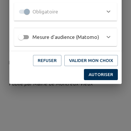
DATES
Du ven. 15 mai au dim. 7 juin
Obligatoire
HORAIRES
De 08h40 à 12h00
ORGANISÉ PAR
Mesure d'audience (Matomo)
La Boule Montreusienne
REFUSER
VALIDER MON CHOIX
Pour information.
AUTORISER
Publié par Mairie de Montreux-Vieux