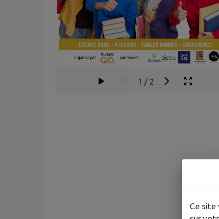
1
/
2
Ce site 
sur votr