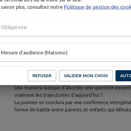
 savoir plus, consultez notre
Politique de gestion des coo
Et si choisir un métier n’était pas une décision figée
temps ?
C’est l’approche proposée par le salon Sundgo’viens 
Obligatoire
à la Halle au Blé d'Altkirch.
Gratuit et ouvert à tous, l’événement réunira plus d
Mesure d'audience (Matomo)
échanges, des démonstrations et des ateliers immer
Une occasion concrète d’explorer les réalités du ter
Originalité de cette édition : un escape game inspiré
REFUSER
VALIDER MON CHOIX
AUT
interroger les exposants pour retracer des parcours
Une manière ludique d’aborder une question essentiel
vraiment les trajectoires d’aujourd’hui ?
La journée se conclura par une conférence intergénér
forme de battle entre parents et enfants qui débutera