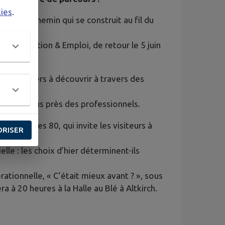
kies
.
, mais un chemin qui se construit au fil du
! Orientation & Emploi, de retour le 5 juin
e 30 métiers à découvrir à travers des
sifs.
rain, au plus près des professionnels.
 des années 80, qui invite les visiteurs à
ORISER
 de vie.
le : les choix d’hier déterminent-ils
ationnelle, « C’était mieux avant ? », sous
 à 20 heures à la Halle au Blé à Altkirch.