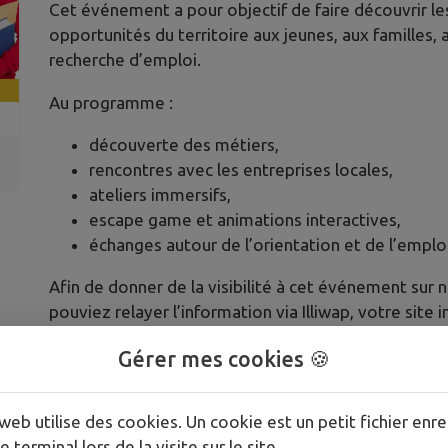
Cet événement a pour objectif de faire découvrir les
opportunités du territoire aux jeunes, aux familles
recherche d’emploi.
Au programme :
découverte des métiers,
rencontres avec les entreprises locales,
ateliers immersifs,
escape game et animations interactives,
échanges autour de l’orientation et de l’emploi
Afin de donner de la visibilité à cet événement sur no
pouviez relayer l’information via Illiwap, votre site
supports de communication.
Gérer mes cookies 🍪
Vous trouverez ci-dessous un texte prêt à l’emploi 
joins également les affiches associées.
web utilise des cookies. Un cookie est un petit fichier enre
Sundgo’viens 2026 : quand l’orientation devient u
e terminal lors de la visite sur le site.