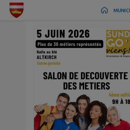
Juin
05
Contenu
Menu
Recherche
Pied de page
MUNIC
Ven.