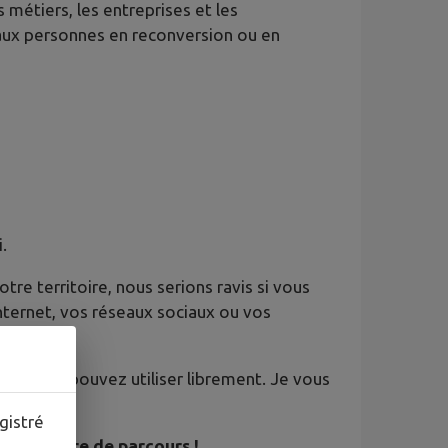
 métiers, les entreprises et les
, aux personnes en reconversion ou en
.
tre territoire, nous serions ravis si vous
 internet, vos réseaux sociaux ou vos
que vous pouvez utiliser librement. Je vous
gistré
ne histoire de parcours !