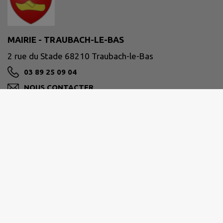
MAIRIE - TRAUBACH-LE-BAS
2 rue du Stade 68210 Traubach-le-Bas
03 89 25 09 04
NOUS CONTACTER
M'Y RENDRE
www.traubach-le-bas.fr