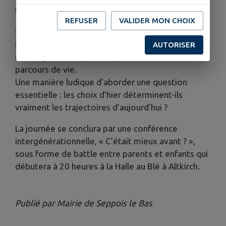
terrain, au plus près des professionnels.
REFUSER
VALIDER MON CHOIX
Originalité de cette édition : un escape game
inspiré des années 80, qui invite les visiteurs à
AUTORISER
interroger les exposants pour retracer des
parcours de vie.
Une manière ludique d’aborder une question
essentielle : les choix d’hier déterminent-ils
vraiment les trajectoires d’aujourd’hui ?
La journée se conclura par une conférence
intergénérationnelle, « C’était mieux avant ? »,
sous forme de battle entre parents et enfants qui
débutera à 20 heures à la Halle au Blé à Altkirch.
Publié par Mairie de Seppois le Bas