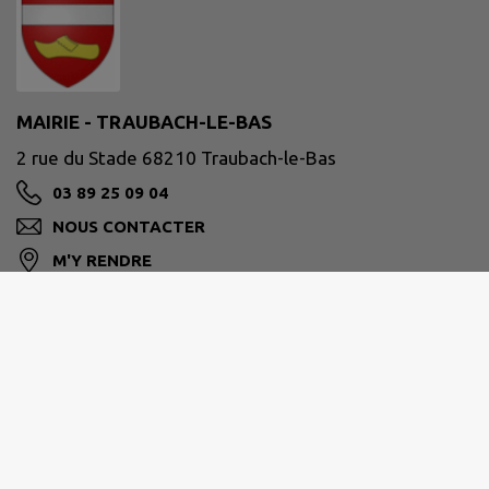
MAIRIE - TRAUBACH-LE-BAS
2 rue du Stade 68210 Traubach-le-Bas
03 89 25 09 04
NOUS CONTACTER
M'Y RENDRE
www.traubach-le-bas.fr