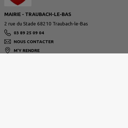
MAIRIE - TRAUBACH-LE-BAS
2 rue du Stade 68210 Traubach-le-Bas
03 89 25 09 04
NOUS CONTACTER
M'Y RENDRE
www.traubach-le-bas.fr
SUD ALSACE LARGUE